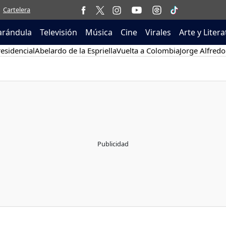
Cartelera
arándula
Televisión
Música
Cine
Virales
Arte y Liter
esidencial
Abelardo de la Espriella
Vuelta a Colombia
Jorge Alfredo