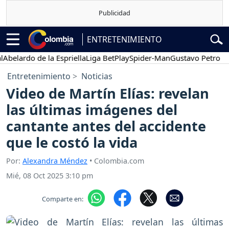
ENTRETENIMIENTO
ardo de la Espriella
Liga BetPlay
Spider-Man
Gustavo Petro
Pose
Entretenimiento
Noticias
Video de Martín Elías: revelan
las últimas imágenes del
cantante antes del accidente
que le costó la vida
Por:
Alexandra Méndez
• Colombia.com
Mié, 08 Oct 2025 3:10 pm
Comparte en: