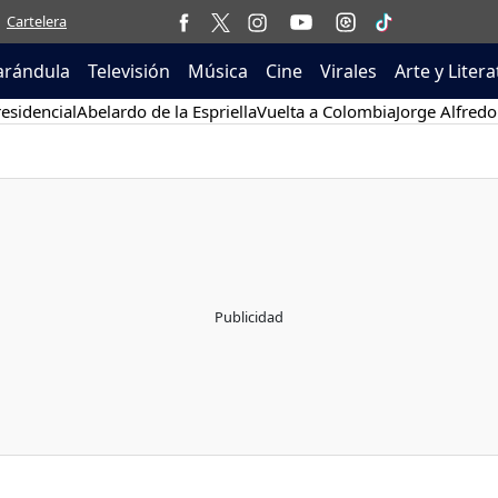
Cartelera
arándula
Televisión
Música
Cine
Virales
Arte y Liter
esidencial
Abelardo de la Espriella
Vuelta a Colombia
Jorge Alfredo