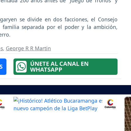
bientada 200 años antes de "Juego de Tronos" y
garyen se divide en dos facciones, el Consejo
familia separada por el poder y la ambición,
erro.
os
,
George R R Martin
ÚNETE AL CANAL EN
S
WHATSAPP