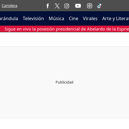
Cartelera
arándula
Televisión
Música
Cine
Virales
Arte y Liter
Sigue en vivo la posesión presidencial de Abelardo de la Esprie