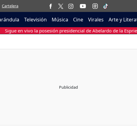
Cartelera
arándula
Televisión
Música
Cine
Virales
Arte y Liter
Sigue en vivo la posesión presidencial de Abelardo de la Esprie