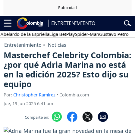
ENTRETENIMIENTO
rdo de la Espriella
Liga BetPlay
Spider-Man
Gustavo Petro
Poses
Entretenimiento
Noticias
Masterchef Celebrity Colombia:
¿por qué Adria Marina no está
en la edición 2025? Esto dijo su
equipo
Por:
Christopher Ramírez
• Colombia.com
Jue, 19 Jun 2025 6:41 am
Comparte en: