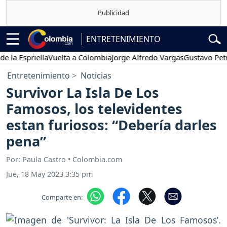
ENTRETENIMIENTO
Espriella
Vuelta a Colombia
Jorge Alfredo Vargas
Gustavo Petro
P
Entretenimiento
Noticias
Survivor La Isla De Los
Famosos, los televidentes
estan furiosos: “Debería darles
pena”
Por: Paula Castro • Colombia.com
Jue, 18 May 2023 3:35 pm
Comparte en: