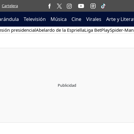
Cartelera
arándula
Televisión
Música
Cine
Virales
Arte y Liter
sión presidencial
Abelardo de la Espriella
Liga BetPlay
Spider-Man