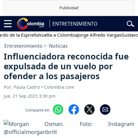
ENTRETENIMIENTO
e la Espriella
Vuelta a Colombia
Jorge Alfredo Vargas
Gustavo Petr
Entretenimiento
Noticias
Influenciadora reconocida fue
expulsada de un vuelo por
ofender a los pasajeros
Por: Paula Castro • Colombia.com
Jue, 21 Sep 2023 3:39 pm
Comparte en: