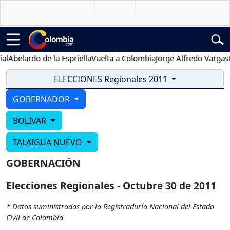
l
Abelardo de la Espriella
Vuelta a Colombia
Jorge Alfredo Vargas
Gu
ELECCIONES Regionales 2011
GOBERNADOR
BOLIVAR
TALAIGUA NUEVO
GOBERNACIÓN
Elecciones Regionales - Octubre 30 de 2011
* Datos suministrados por la Registraduría Nacional del Estado
Civil de Colombia