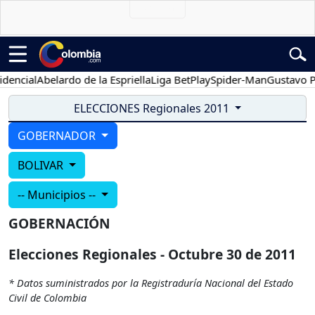
encial
Abelardo de la Espriella
Liga BetPlay
Spider-Man
Gustavo Pe
ELECCIONES Regionales 2011
GOBERNADOR
BOLIVAR
-- Municipios --
GOBERNACIÓN
Elecciones Regionales - Octubre 30 de 2011
* Datos suministrados por la Registraduría Nacional del Estado
Civil de Colombia