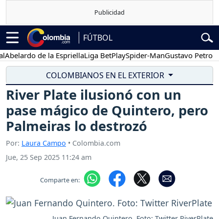
FÚTBOL
lardo de la Espriella
Liga BetPlay
Spider-Man
Gustavo Petro
Pos
COLOMBIANOS EN EL EXTERIOR
River Plate ilusionó con un
pase mágico de Quintero, pero
Palmeiras lo destrozó
Por:
Laura Campo
• Colombia.com
Jue, 25 Sep 2025 11:24 am
Comparte en:
Juan Fernando Quintero. Foto: Twitter RiverPlate