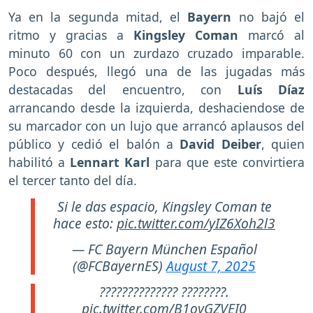
Ya en la segunda mitad, el
Bayern
no bajó el
ritmo y gracias a
Kingsley Coman
marcó al
minuto 60 con un zurdazo cruzado imparable.
Poco después, llegó una de las jugadas más
destacadas del encuentro, con
Luís
Díaz
arrancando desde la izquierda, deshaciendose de
su marcador con un lujo que arrancó aplausos del
público y cedió el balón a
David Deiber
, quien
habilitó a
Lennart Karl
para que este convirtiera
el tercer tanto del día.
Si le das espacio, Kingsley Coman te
hace esto:
pic.twitter.com/yIZ6Xoh2l3
— FC Bayern München Español
(@FCBayernES)
August 7, 2025
?????????????? ????????.
pic.twitter.com/B1oyGZVEI0