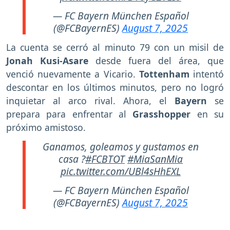
— FC Bayern München Español
(@FCBayernES)
August 7, 2025
La cuenta se cerró al minuto 79 con un misil de
Jonah Kusi-Asare
desde fuera del área, que
venció nuevamente a Vicario.
Tottenham
intentó
descontar en los últimos minutos, pero no logró
inquietar al arco rival. Ahora, el
Bayern
se
prepara para enfrentar al
Grasshopper
en su
próximo amistoso.
Ganamos, goleamos y gustamos en
casa ?
#FCBTOT
#MiaSanMia
pic.twitter.com/UBl4sHhEXL
— FC Bayern München Español
(@FCBayernES)
August 7, 2025