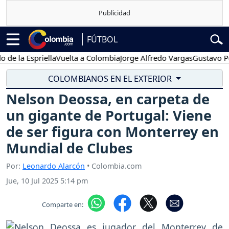
FÚTBOL
a Espriella
Vuelta a Colombia
Jorge Alfredo Vargas
Gustavo Petro
COLOMBIANOS EN EL EXTERIOR
Nelson Deossa, en carpeta de
un gigante de Portugal: Viene
de ser figura con Monterrey en
Mundial de Clubes
Por:
Leonardo Alarcón
• Colombia.com
Jue, 10 Jul 2025 5:14 pm
Comparte en: