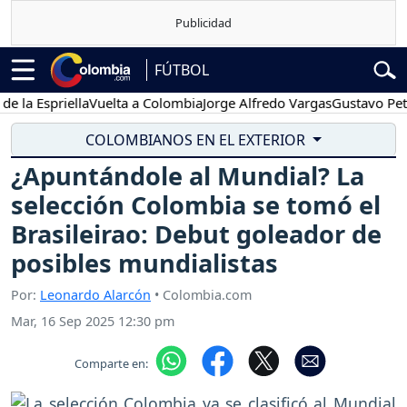
FÚTBOL
Espriella
Vuelta a Colombia
Jorge Alfredo Vargas
Gustavo Petro
P
COLOMBIANOS EN EL EXTERIOR
¿Apuntándole al Mundial? La
selección Colombia se tomó el
Brasileirao: Debut goleador de
posibles mundialistas
Por:
Leonardo Alarcón
• Colombia.com
Mar, 16 Sep 2025 12:30 pm
Comparte en: