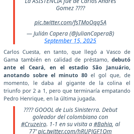
La ASISTENCIA fue de Carlos Andrés
Gomez ????
pic.twitter.com/fsTMoOqq5A
— Julián Capera (@JulianCaperaB)
September 15, 2025
Carlos Cuesta, en tanto, que llegó a Vasco de
Gama también en calidad de préstamo,
debutó
ante el Ceará, en el estadio São Januário,
anotando sobre el minuto 80
el gol que, de
momento, le daba al gigante de la colina el
triunfo por 2 a 1, pero que terminaría empatando
Pedro Henrique, en la última jugada.
???? GOOOL de Luis Sinisterra. Debut
goleador del colombiano con
#Cruzeiro
. 1-1 en su visita a
#Bahia
, al
77’
pic.twitter.com/hRUPJGF1Om