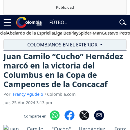
FÚTBOL
belardo de la Espriella
Liga BetPlay
Spider-Man
Gustavo Petro
Po
COLOMBIANOS EN EL EXTERIOR
Juan Camilo “Cucho” Hernádez
marcó en la victoria del
Columbus en la Copa de
Campeones de la Concacaf
Por:
Francy Agudelo
• Colombia.com
Jue, 25 Abr 2024 3:13 pm
Comparte en: