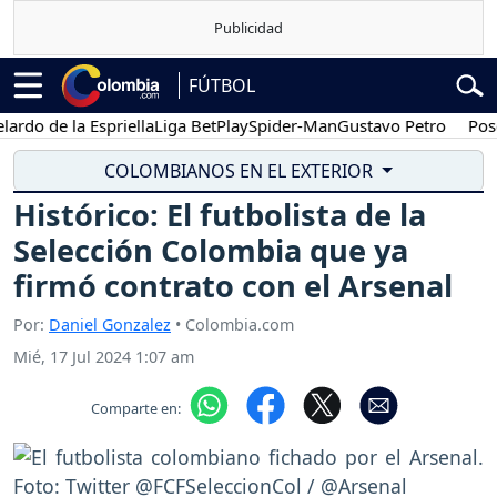
FÚTBOL
 de la Espriella
Liga BetPlay
Spider-Man
Gustavo Petro
Posesión
COLOMBIANOS EN EL EXTERIOR
Histórico: El futbolista de la
Selección Colombia que ya
firmó contrato con el Arsenal
Por:
Daniel Gonzalez
• Colombia.com
Mié, 17 Jul 2024 1:07 am
Comparte en: