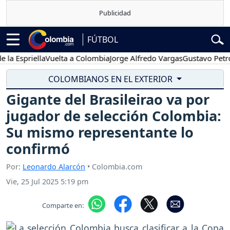
FÚTBOL
Espriella
Vuelta a Colombia
Jorge Alfredo Vargas
Gustavo Petro
COLOMBIANOS EN EL EXTERIOR
Gigante del Brasileirao va por
jugador de selección Colombia:
Su mismo representante lo
confirmó
Por:
Leonardo Alarcón
• Colombia.com
Vie, 25 Jul 2025 5:19 pm
Comparte en: