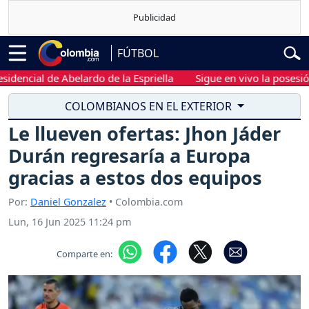
FÚTBOL
ncial de Abelardo de la Espriella
Sigue en vivo la posesión pre
COLOMBIANOS EN EL EXTERIOR
Le llueven ofertas: Jhon Jáder
Durán regresaría a Europa
gracias a estos dos equipos
Por:
Daniel Gonzalez
• Colombia.com
Lun, 16 Jun 2025 11:24 pm
Comparte en: