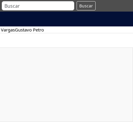
Buscar
 Vargas
Gustavo Petro