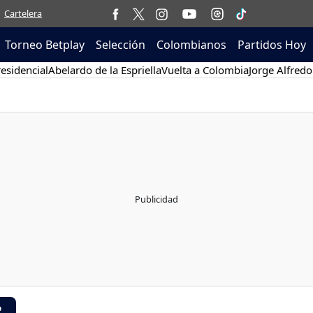
Cartelera
Torneo Betplay
Selección
Colombianos
Partidos Hoy
esidencial
Abelardo de la Espriella
Vuelta a Colombia
Jorge Alfredo
R