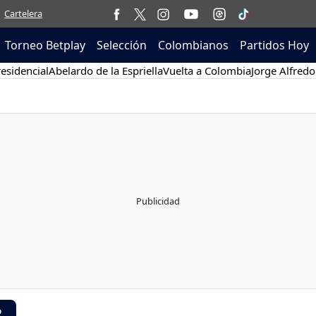
Cartelera
Torneo Betplay
Selección
Colombianos
Partidos Hoy
esidencial
Abelardo de la Espriella
Vuelta a Colombia
Jorge Alfredo
R