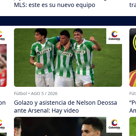
MLS: este es su nuevo equipo
tr
Fútbol • AGO 5 / 2026
Fút
on
Golazo y asistencia de Nelson Deossa
“P
ante Arsenal: Hay video
Am