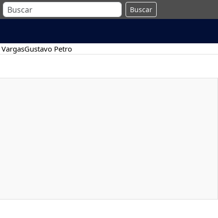
Buscar
 Vargas
Gustavo Petro