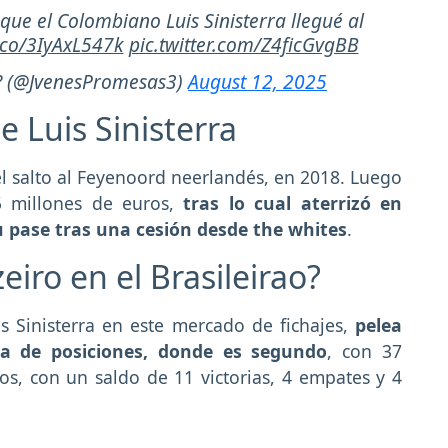
ue el Colombiano Luis Sinisterra llegué al
t.co/3IyAxL547k
pic.twitter.com/Z4ficGvgBB
?? (@JvenesPromesas3)
August 12, 2025
de Luis Sinisterra
l salto al Feyenoord neerlandés, en 2018. Luego
5 millones de euros,
tras lo cual aterrizó en
 pase tras una cesión desde the whites
.
eiro en el Brasileirao?
is Sinisterra en este mercado de fichajes,
pelea
la de posiciones, donde es segundo
, con 37
os, con un saldo de 11 victorias, 4 empates y 4