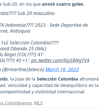
la Sub-20, en los que
anotó cuatro goles.
mbia???? Sub 20 masculino
FA Indonesia???? 2023 - Sede Deportiva de
rne, Antioquia
l 1x2 Selección Colombia????
David Obando 25 (NAL)
s Ángel (COL????) 41'
OL????) 45'+1'.
pic.twitter.com/lGySRNgTV4
o (@rmartinezblanco)
March 16, 2023
pids
, la joya de la
Selección Colombia
afrontará
ad, velocidad y capacidad de desequilibrio en la
competitividad y visibilidad internacional.
los Colombianos
,
MLS