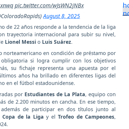
qxnwq
pic.twitter.com/wJsWN2jNBx
@ColoradoRapids)
August 8, 2025
emo de 22 años responde a la tendencia de la liga
 trayectoria internacional para subir su nivel,
de
Lionel Messi
o
Luis Suárez
.
lub norteamericano en condición de préstamo por
bligatoria si logra cumplir con los objetivos
ás, su fichaje representa una apuesta por el
ltimos años ha brillado en diferentes ligas del
o en el fútbol estadounidense.
oradas por
Estudiantes de La Plata
, equipo con
ás de 2.200 minutos en cancha. En ese tiempo,
, además de participar en dos títulos junto al
a
Copa de la Liga
y el
Trofeo de Campeones
,
024.