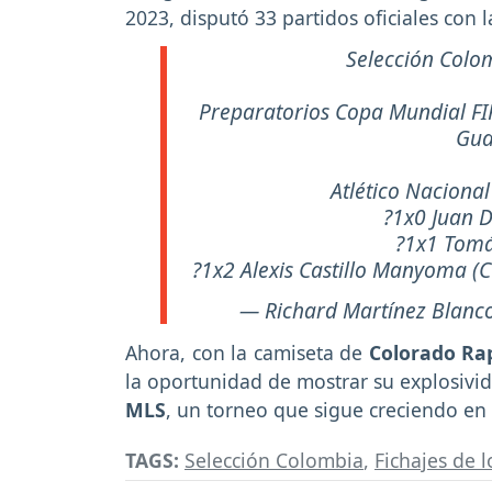
2023, disputó 33 partidos oficiales con 
Selección Colo
Preparatorios Copa Mundial FI
Gua
Atlético Naciona
?1x0 Juan 
?1x1 Tomá
?1x2 Alexis Castillo Manyoma (C
— Richard Martínez Blanc
Ahora, con la camiseta de
Colorado Ra
la oportunidad de mostrar su explosivid
MLS
, un torneo que sigue creciendo en 
TAGS:
Selección Colombia
,
Fichajes de 