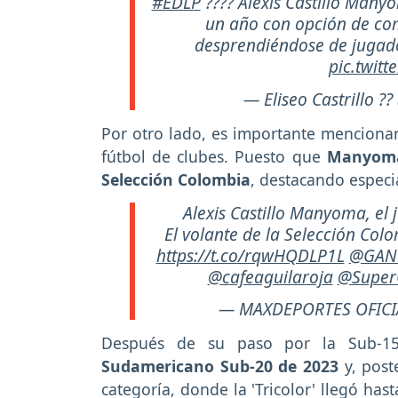
#EDLP
???? Alexis Castillo Many
un año con opción de com
desprendiéndose de jugado
pic.twit
— Eliseo Castrillo ??
Por otro lado, es importante mencionar 
fútbol de clubes. Puesto que
Manyom
Selección Colombia
, destacando especi
Alexis Castillo Manyoma, el
El volante de la Selección Col
https://t.co/rqwHQDLP1L
@GAN
@cafeaguilaroja
@Super
— MAXDEPORTES OFIC
Después de su paso por la Sub-1
Sudamericano Sub-20 de 2023
y, post
categoría, donde la 'Tricolor' llegó has