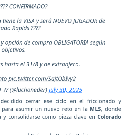
??? CONFIRMADO?
ya tiene la VISA y será NUEVO JUGADOR de
rado Rapids ????
O y opción de compra OBLIGATORIA según
objetivos.
 hasta el 31/8 y de extranjero.
nto
pic.twitter.com/SajtObIvy2
 ?? (@luchoneder)
July 30, 2025
ecidido cerrar ese ciclo en el friccionado y
, para asumir un nuevo reto en la
MLS
, donde
a y consolidarse como pieza clave en
Colorado