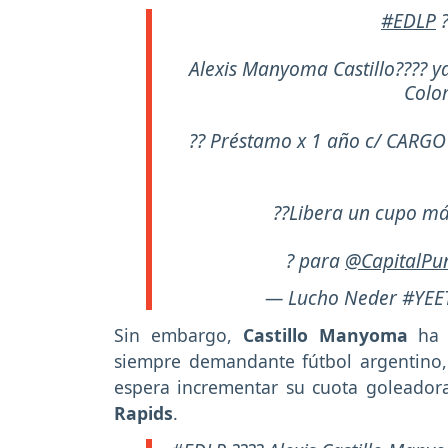
#EDLP
?
Alexis Manyoma Castillo???? 
Colo
?? Préstamo x 1 año c/ CARG
??Libera un cupo más
? para
@CapitalPu
— Lucho Neder #YEET
Sin embargo,
Castillo Manyoma
ha d
siempre demandante fútbol argentino
espera incrementar su cuota goleador
Rapids
.