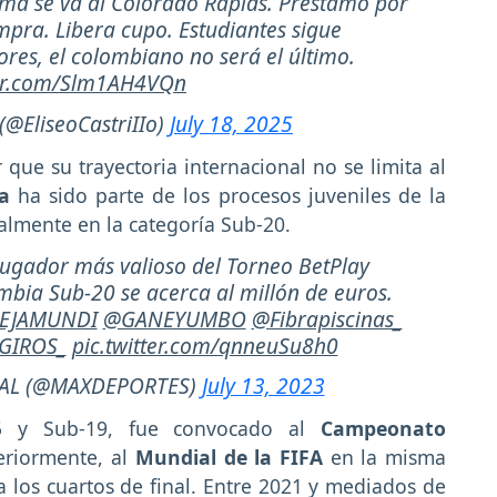
oma se va al Colorado Rapids. Préstamo por
pra. Libera cupo. Estudiantes sigue
res, el colombiano no será el último.
ter.com/Slm1AH4VQn
 (@EliseoCastriIIo)
July 18, 2025
que su trayectoria internacional no se limita al
a
ha sido parte de los procesos juveniles de la
almente en la categoría Sub-20.
 jugador más valioso del Torneo BetPlay
ombia Sub-20 se acerca al millón de euros.
EJAMUNDI
@GANEYUMBO
@Fibrapiscinas_
GIROS_
pic.twitter.com/qnneuSu8h0
IAL (@MAXDEPORTES)
July 13, 2023
5 y Sub-19, fue convocado al
Campeonato
eriormente, al
Mundial de la FIFA
en la misma
ta los cuartos de final. Entre 2021 y mediados de