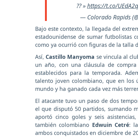
?? »
https://t.co/UEdA2
— Colorado Rapids (
Bajo este contexto, la llegada del extr
estadounidense de sumar futbolistas con
como ya ocurrió con figuras de la talla 
Así,
Castillo Manyoma
se vincula al c
un año, con una cláusula de compra o
establecidos para la temporada. Adem
talento joven colombiano, que en los ú
mundo y ha ganado cada vez más terren
El atacante tuvo un paso de dos temp
el que disputó 50 partidos, sumando m
aportó cinco goles y seis asistencias
también colombiano
Edwuin Cetré
: l
ambos conquistados en diciembre de 2