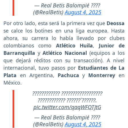
— Real Betis Balompié ????
(@RealBetis)
August 4, 2025
Por otro lado, esta será la primera vez que
Deossa
se calce los botines en una liga europea. Hasta
ahora, su carrera lo había llevado por clubes
colombianos como
Atlético Huila
,
Junior de
Barranquilla
y
Atlético Nacional
(equipos a los
que dejará réditos con su transacción). A nivel
internacional, tuvo pasos por
Estudiantes de La
Plata
en Argentina,
Pachuca
y
Monterrey
en
México.
???????????? ??????????????????
???????????? ??????´??????.
pic.twitter.com/qaqWFQTJtG
— Real Betis Balompié ????
(@RealBetis)
August 4, 2025