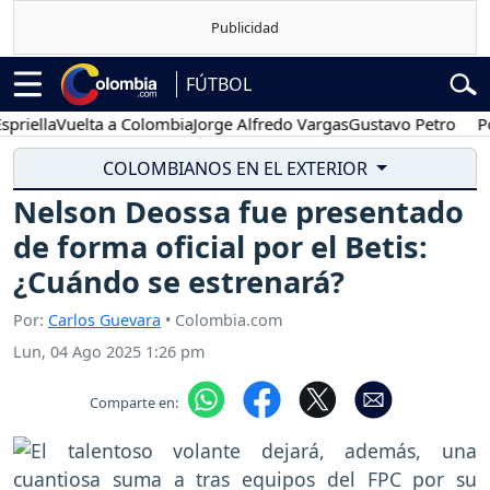
FÚTBOL
la
Vuelta a Colombia
Jorge Alfredo Vargas
Gustavo Petro
Posesió
COLOMBIANOS EN EL EXTERIOR
Nelson Deossa fue presentado
de forma oficial por el Betis:
¿Cuándo se estrenará?
Por:
Carlos Guevara
• Colombia.com
Lun, 04 Ago 2025 1:26 pm
Comparte en: