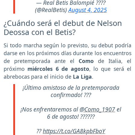
— Real Betis Balompié ????
(@RealBetis)
August 4, 2025
¿Cuándo será el debut de Nelson
Deossa con el Betis?
Si todo marcha según lo previsto, su debut podría
darse en los próximos días durante los encuentros
de pretemporada ante el
Como
de Italia, el
próximo
miércoles 6 de agosto
, lo que será el
abrebocas para el inicio de
La Liga
.
¡Último amistoso de la pretemporada
confirmado! ???
¡Nos enfrentaremos al
@Como_1907
el
6 de agosto! ??????
??
https://t.co/GA8kpbFboY