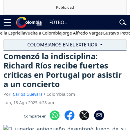
FÚTBOL
priella
Vuelta a Colombia
Jorge Alfredo Vargas
Gustavo Petro
Pos
COLOMBIANOS EN EL EXTERIOR
Comenzó la indisciplina:
Richard Ríos recibe fuertes
críticas en Portugal por asistir
a un concierto
Por:
Carlos Guevara
• Colombia.com
Lun, 18 Ago 2025 4:28 am
Comparte en: