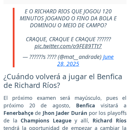
E O RICHARD RIOS QUE JOGOU 120
MINUTOS JOGANDO O FINO DA BOLA E
DOMINOU O MEIO DE CAMPO?
CRAQUE, CRAQUE E CRAQUE ??????
pic.twitter.com/o9FE89TTt7
— ??????s ???? (@mat__andrade)
June
28, 2025
¿Cuándo volverá a jugar el Benfica
de Richard Ríos?
El próximo examen será mayúsculo, pues el
próximo 20 de agosto,
Benfica
visitará a
Fenerbahçe
de
Jhon Jader Durán
por los playoffs
de la
Champions League
y allí,
Richard Ríos
tendrá la oportunidad de empezar a cambiar la