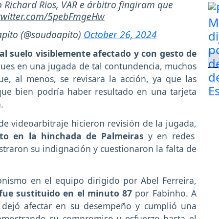
 Richard Rios, VAR e árbitro fingiram que
.twitter.com/5pebFmgeHw
pito (@soudoapito)
October 26, 2024
al suelo visiblemente afectado y con gesto de
pues en una jugada de tal contundencia, muchos
e, al menos, se revisara la acción, ya que las
ue bien podría haber resultado en una tarjeta
.
de videoarbitraje hicieron revisión de la jugada,
to en la hinchada de Palmeiras
y en redes
raron su indignación y cuestionaron la falta de
nismo en el equipo dirigido por Abel Ferreira,
fue sustituido en el minuto 87
por Fabinho. A
e dejó afectar en su desempeño y cumplió una
emostrando su compromiso y esfuerzo hasta el