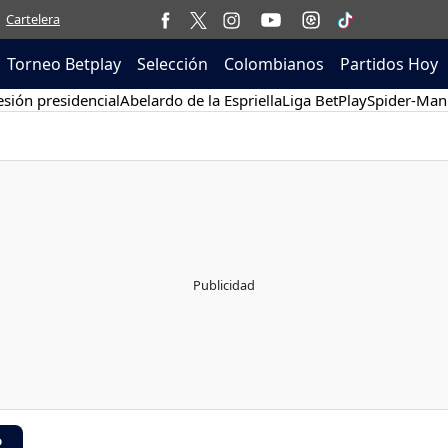
Cartelera
Torneo Betplay
Selección
Colombianos
Partidos Hoy
sión presidencial
Abelardo de la Espriella
Liga BetPlay
Spider-Man
R