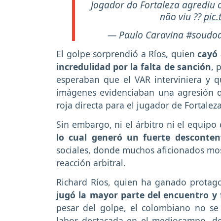
Jogador do Fortaleza agrediu o
não viu ??
pic
— Paulo Caravina #soudoa
El golpe sorprendió a Ríos, quien
cayó 
incredulidad por la falta de sanción
, 
esperaban que el VAR interviniera y qu
imágenes evidenciaban una agresión q
roja directa para el jugador de Fortaleza
Sin embargo, ni el árbitro ni el equipo 
lo cual generó un fuerte desconten
sociales, donde muchos aficionados most
reacción arbitral.
Richard Ríos, quien ha ganado protago
jugó la mayor parte del encuentro y 
pesar del golpe, el colombiano no s
labor destacada en el mediocampo, d