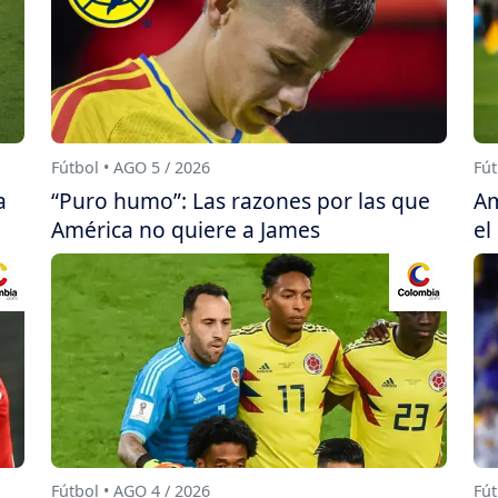
Fútbol • AGO 5 / 2026
Fút
a
“Puro humo”: Las razones por las que
Am
América no quiere a James
el
Fútbol • AGO 4 / 2026
Fút