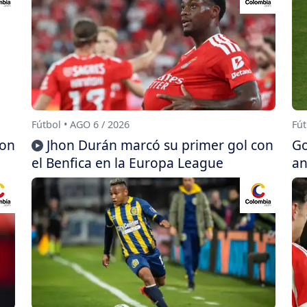
Fútbol • AGO 6 / 2026
Fút
con
Jhon Durán marcó su primer gol con
Go
el Benfica en la Europa League
an