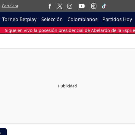
Cartelera
Torneo Betplay
Selección
Colombianos
Partidos Hoy
Sigue en vivo la posesión presidencial de Abelardo de la Esprie
R