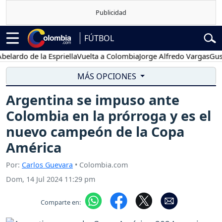
FÚTBOL
do de la Espriella
Vuelta a Colombia
Jorge Alfredo Vargas
Gustavo 
MÁS OPCIONES
Argentina se impuso ante
Colombia en la prórroga y es el
nuevo campeón de la Copa
América
Por:
Carlos Guevara
• Colombia.com
Dom, 14 Jul 2024 11:29 pm
Comparte en: