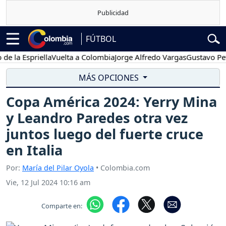
FÚTBOL
 Espriella
Vuelta a Colombia
Jorge Alfredo Vargas
Gustavo Petro
MÁS OPCIONES
Copa América 2024: Yerry Mina
y Leandro Paredes otra vez
juntos luego del fuerte cruce
en Italia
Por:
María del Pilar Oyola
• Colombia.com
Vie, 12 Jul 2024 10:16 am
Comparte en: