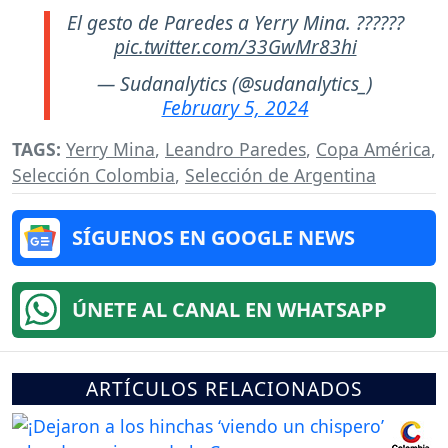
El gesto de Paredes a Yerry Mina. ??????
pic.twitter.com/33GwMr83hi
— Sudanalytics (@sudanalytics_)
February 5, 2024
TAGS:
Yerry Mina
,
Leandro Paredes
,
Copa América
,
Selección Colombia
,
Selección de Argentina
SÍGUENOS EN GOOGLE NEWS
ÚNETE AL CANAL EN WHATSAPP
ARTÍCULOS RELACIONADOS