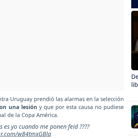
De
li
ontra Uruguay prendió las alarmas en la selección
con una lesión
y que por esta causa no pudiese
inal de la Copa América.
os es yo cuando me ponen feid ????
ter.com/w84tmxGBla