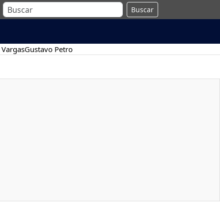
Buscar
 Vargas
Gustavo Petro