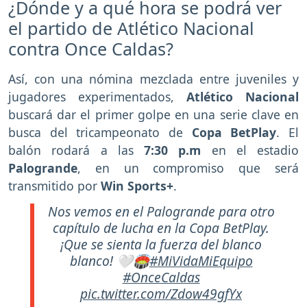
¿Dónde y a qué hora se podrá ver
el partido de Atlético Nacional
contra Once Caldas?
Así, con una nómina mezclada entre juveniles y
jugadores experimentados,
Atlético Nacional
buscará dar el primer golpe en una serie clave en
busca del tricampeonato de
Copa BetPlay
. El
balón rodará a las
7:30 p.m
en el estadio
Palogrande
, en un compromiso que será
transmitido por
Win Sports+
.
Nos vemos en el Palogrande para otro
capítulo de lucha en la Copa BetPlay.
¡Que se sienta la fuerza del blanco
blanco! 🤍🏟️
#MiVidaMiEquipo
#OnceCaldas
pic.twitter.com/Zdow49gfYx