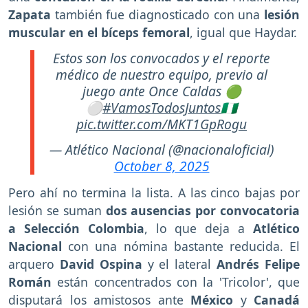
Zapata
también fue diagnosticado con una
lesión
muscular en el bíceps femoral
, igual que Haydar.
Estos son los convocados y el reporte
médico de nuestro equipo, previo al
juego ante Once Caldas 🟢
⚪️
#VamosTodosJuntos
🇳🇬
pic.twitter.com/MKT1GpRogu
— Atlético Nacional (@nacionaloficial)
October 8, 2025
Pero ahí no termina la lista. A las cinco bajas por
lesión se suman
dos ausencias por convocatoria
a Selección Colombia
, lo que deja a
Atlético
Nacional
con una nómina bastante reducida. El
arquero
David Ospina
y el lateral
Andrés Felipe
Román
están concentrados con la 'Tricolor', que
disputará los amistosos ante
México
y
Canadá