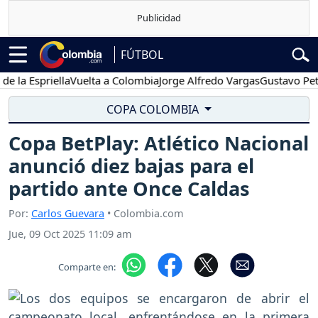
FÚTBOL
Espriella
Vuelta a Colombia
Jorge Alfredo Vargas
Gustavo Petro
COPA COLOMBIA
Copa BetPlay: Atlético Nacional
anunció diez bajas para el
partido ante Once Caldas
Por:
Carlos Guevara
• Colombia.com
Jue, 09 Oct 2025 11:09 am
Comparte en: