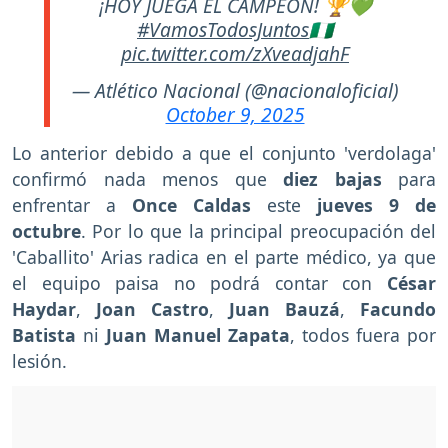
¡HOY JUEGA EL CAMPEÓN! 🏆💚
#VamosTodosJuntos
🇳🇬
pic.twitter.com/zXveadjahF
— Atlético Nacional (@nacionaloficial)
October 9, 2025
Lo anterior debido a que el conjunto 'verdolaga'
confirmó nada menos que
diez bajas
para
enfrentar a
Once Caldas
este
jueves 9 de
octubre
. Por lo que la principal preocupación del
'Caballito' Arias radica en el parte médico, ya que
el equipo paisa no podrá contar con
César
Haydar
,
Joan Castro
,
Juan Bauzá
,
Facundo
Batista
ni
Juan Manuel Zapata
, todos fuera por
lesión.