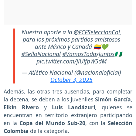
Nuestro aporte a la
@FCFSeleccionCol
,
para los próximos partidos amistosos
ante México y Canadá 🇨🇴💚
#SelloNacional
#VamosTodosJuntos
🇳🇬
pic.twitter.com/jiUlfpW5dM
— Atlético Nacional (@nacionaloficial)
October 3, 2025
Además, las otras tres ausencias, para completar
la decena, se deben a los juveniles
Simón García
,
Elkin Rivero
y
Luis Landázuri
, quienes se
encuentran en territorio extranjero participando
en la
Copa del Mundo Sub-20
, con la
Selección
Colombia
de la categoría.