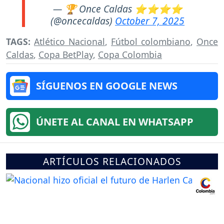
— 🏆 Once Caldas ⭐️⭐️⭐️⭐️
(@oncecaldas)
October 7, 2025
TAGS:
Atlético Nacional
,
Fútbol colombiano
,
Once
Caldas
,
Copa BetPlay
,
Copa Colombia
SÍGUENOS EN GOOGLE NEWS
ÚNETE AL CANAL EN WHATSAPP
ARTÍCULOS RELACIONADOS