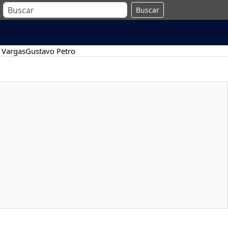
Buscar
 Vargas
Gustavo Petro