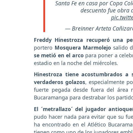
Santa Fe en casa por Copa Col
descuento fue obra
pic.twit
— Breinner Arteta Cañizar
Freddy Hinestroza recuperó una p
portero
Mosquera Marmolejo
salido d
se metió en el arco
para poner a celebr
estadio en la noche del miércoles.
Hinestroza tiene acostumbrados a 
verdaderos golazos
, especialmente po
fuerte pegada desde fuera del área r
Bucaramanga para destrabar los partido
El ´metrallazo´ del jugador antioqu
pudo hacer nada para evitar que su fu
ha encontrado en el Atlético Bucarama
tienen como uno de los jugadores embl