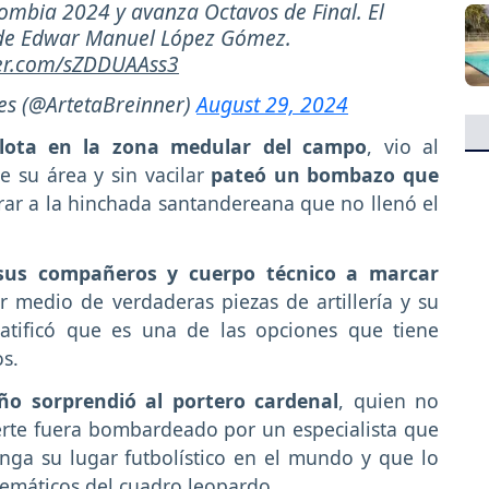
ombia 2024 y avanza Octavos de Final. El
 de Edwar Manuel López Gómez.
ter.com/sZDDUAAss3
es (@ArtetaBreinner)
August 29, 2024
elota en la zona medular del campo
, vio al
e su área y sin vacilar
pateó un bombazo que
ar a la hinchada santandereana que no llenó el
sus compañeros y cuerpo técnico a marcar
r medio de verdaderas piezas de artillería y su
atificó que es una de las opciones que tiene
s.
eño sorprendió al portero cardenal
, quien no
erte fuera bombardeado por un especialista que
nga su lugar futbolístico en el mundo y que lo
emáticos del cuadro leopardo.