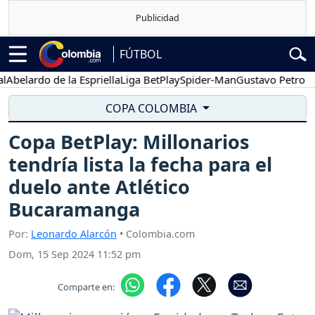
FÚTBOL
lardo de la Espriella
Liga BetPlay
Spider-Man
Gustavo Petro
Pose
COPA COLOMBIA
Copa BetPlay: Millonarios
tendría lista la fecha para el
duelo ante Atlético
Bucaramanga
Por:
Leonardo Alarcón
• Colombia.com
Dom, 15 Sep 2024 11:52 pm
Comparte en: