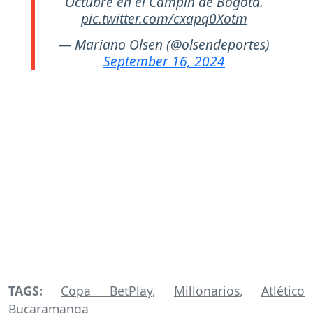
Octubre en el Campín de Bogotá.
pic.twitter.com/cxapq0Xotm
— Mariano Olsen (@olsendeportes)
September 16, 2024
TAGS:
Copa BetPlay
,
Millonarios
,
Atlético
Bucaramanga