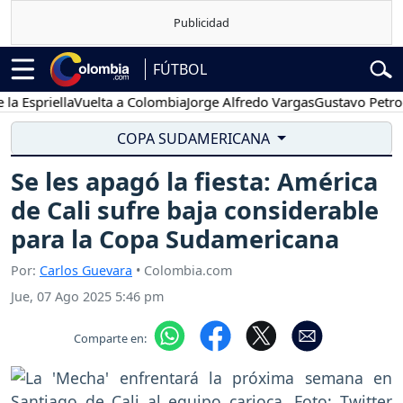
FÚTBOL
riella
Vuelta a Colombia
Jorge Alfredo Vargas
Gustavo Petro
Pos
COPA SUDAMERICANA
Se les apagó la fiesta: América
de Cali sufre baja considerable
para la Copa Sudamericana
Por:
Carlos Guevara
• Colombia.com
Jue, 07 Ago 2025 5:46 pm
Comparte en: