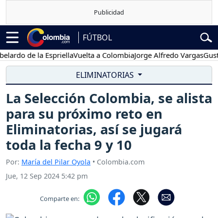
FÚTBOL
rdo de la Espriella
Vuelta a Colombia
Jorge Alfredo Vargas
Gustavo
ELIMINATORIAS
La Selección Colombia, se alista
para su próximo reto en
Eliminatorias, así se jugará
toda la fecha 9 y 10
Por:
María del Pilar Oyola
• Colombia.com
Jue, 12 Sep 2024 5:42 pm
Comparte en: