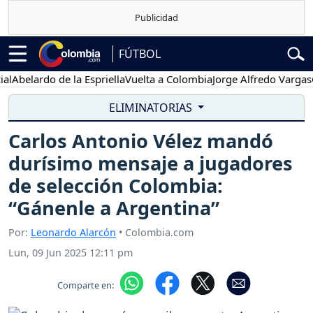
FÚTBOL
Abelardo de la Espriella
Vuelta a Colombia
Jorge Alfredo Vargas
Gus
ELIMINATORIAS
Carlos Antonio Vélez mandó
durísimo mensaje a jugadores
de selección Colombia:
“Gánenle a Argentina”
Por:
Leonardo Alarcón
• Colombia.com
Lun, 09 Jun 2025 12:11 pm
Comparte en: