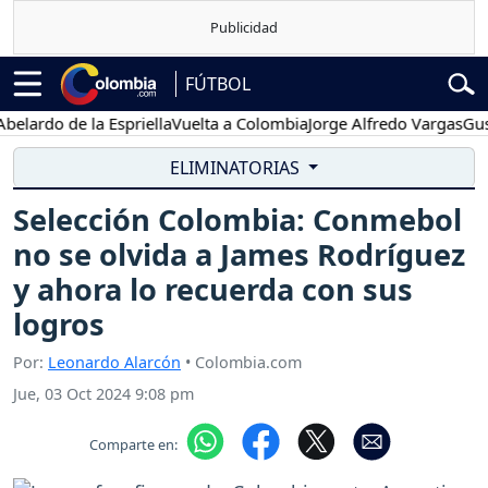
FÚTBOL
lardo de la Espriella
Vuelta a Colombia
Jorge Alfredo Vargas
Gustav
ELIMINATORIAS
Selección Colombia: Conmebol
no se olvida a James Rodríguez
y ahora lo recuerda con sus
logros
Por:
Leonardo Alarcón
• Colombia.com
Jue, 03 Oct 2024 9:08 pm
Comparte en: