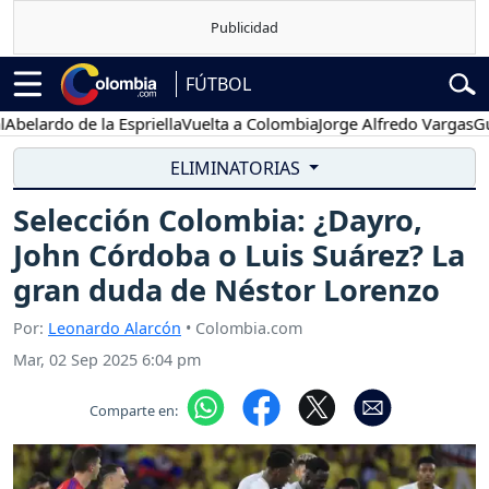
FÚTBOL
lardo de la Espriella
Vuelta a Colombia
Jorge Alfredo Vargas
Gusta
ELIMINATORIAS
Selección Colombia: ¿Dayro,
John Córdoba o Luis Suárez? La
gran duda de Néstor Lorenzo
Por:
Leonardo Alarcón
• Colombia.com
Mar, 02 Sep 2025 6:04 pm
Comparte en: