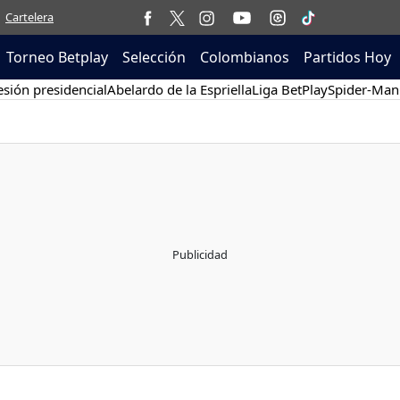
Cartelera
Torneo Betplay
Selección
Colombianos
Partidos Hoy
sión presidencial
Abelardo de la Espriella
Liga BetPlay
Spider-Man