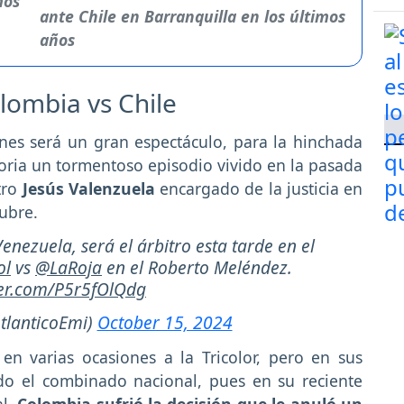
ante Chile en Barranquilla en los últimos
años
olombia vs Chile
nes será un gran espectáculo, para la hinchada
oria un tormentoso episodio vivido en la pasada
tro
Jesús Valenzuela
encargado de la justicia en
tubre.
enezuela, será el árbitro esta tarde en el
ol
vs
@LaRoja
en el Roberto Meléndez.
ter.com/P5r5fOlQdg
tlanticoEmi)
October 15, 2024
en varias ocasiones a la Tricolor, pero en sus
ado el combinado nacional, pues en su reciente
al,
Colombia sufrió la decisión que le anuló un