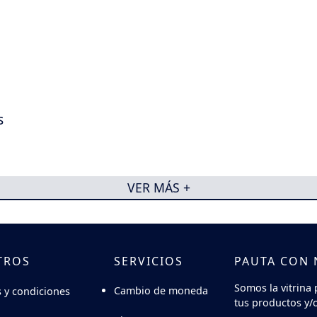
s
VER MÁS +
TROS
SERVICIOS
PAUTA CON
Somos la vitrina 
Cambio de moneda
 y condiciones
tus productos y/o