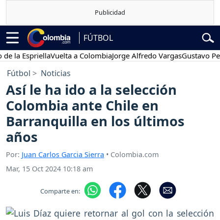
FÚTBOL
Espriella
Vuelta a Colombia
Jorge Alfredo Vargas
Gustavo Petro
Fútbol
Noticias
Así le ha ido a la selección
Colombia ante Chile en
Barranquilla en los últimos
años
Por:
Juan Carlos Garcia Sierra
• Colombia.com
Mar, 15 Oct 2024 10:18 am
Comparte en: