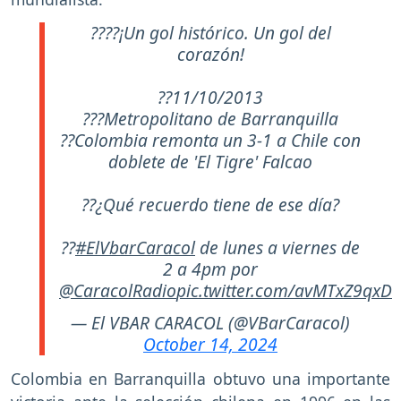
????¡Un gol histórico. Un gol del
corazón!
??11/10/2013
???Metropolitano de Barranquilla
??Colombia remonta un 3-1 a Chile con
doblete de 'El Tigre' Falcao
??¿Qué recuerdo tiene de ese día?
??
#ElVbarCaracol
de lunes a viernes de
2 a 4pm por
@CaracolRadio
pic.twitter.com/avMTxZ9qxD
— El VBAR CARACOL (@VBarCaracol)
October 14, 2024
Colombia en Barranquilla obtuvo una importante