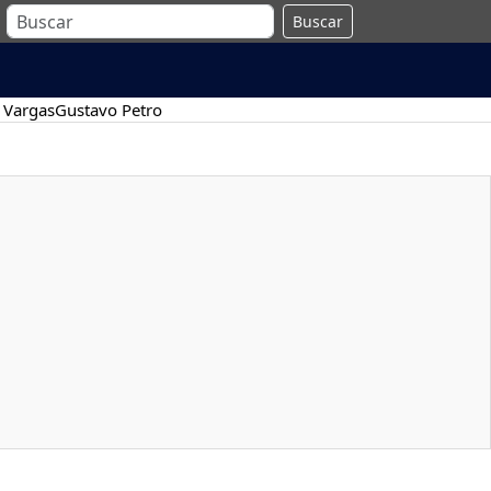
Buscar
 Vargas
Gustavo Petro