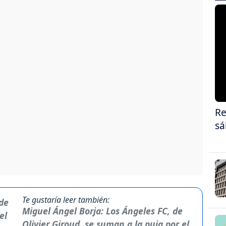
Re
sá
Te gustaría leer también:
Miguel Ángel Borja: Los Ángeles FC, de
Olivier Giroud, se suman a la puja por el