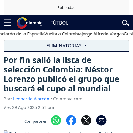
FÚTBOL
rdo de la Espriella
Vuelta a Colombia
Jorge Alfredo Vargas
Gustavo
ELIMINATORIAS
Por fin salió la lista de
selección Colombia: Néstor
Lorenzo publicó el grupo que
buscará el cupo al mundial
Por:
Leonardo Alarcón
• Colombia.com
Vie, 29 Ago 2025 2:51 pm
Comparte en: