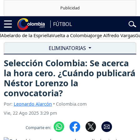
FÚTBOL
lardo de la Espriella
Vuelta a Colombia
Jorge Alfredo Vargas
Gusta
ELIMINATORIAS
Selección Colombia: Se acerca
la hora cero. ¿Cuándo publicará
Néstor Lorenzo la
convocatoria?
Por:
Leonardo Alarcón
• Colombia.com
Vie, 22 Ago 2025 3:29 pm
Comparte en: