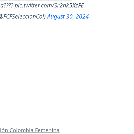
ia
????
pic.twitter.com/Sr2hk5XzFE
@FCFSeleccionCol)
August 30, 2024
ción Colombia Femenina