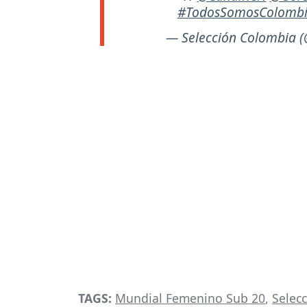
#TodosSomosColomb
— Selección Colombia (
TAGS:
Mundial Femenino Sub 20
,
Selec