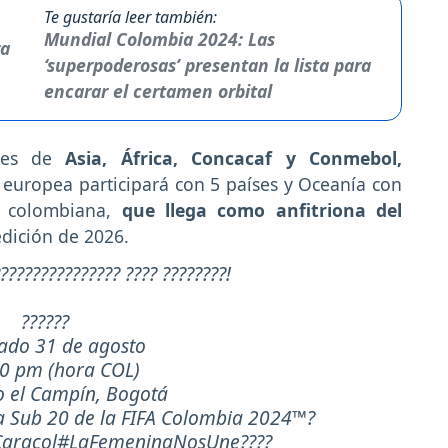
Te gustaría leer también:
Mundial Colombia 2024: Las
‘superpoderosas’ presentan la lista para
encarar el certamen orbital
ones de
Asia, África, Concacaf y Conmebol,
 europea participará con 5 países y Oceanía con
a colombiana,
que llega como anfitriona del
edición de 2026.
??????????????? ???? ????????!
??????
ado 31 de agosto
00 pm (hora COL)
io el Campín, Bogotá
 Sub 20 de la FIFA Colombia 2024™?
aracol
#LaFemeninaNosUne
????