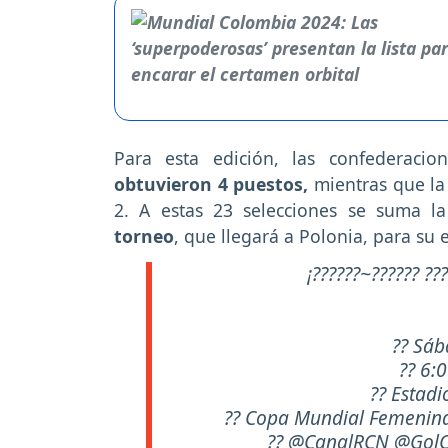
Para esta edición, las confederaci
obtuvieron 4 puestos,
mientras que la
2. A estas 23 selecciones se suma l
torneo
, que llegará a Polonia, para su 
¡??????~?????? ???
?? Sáb
?? 6:
?? Estad
?? Copa Mundial Femenina
??
@CanalRCN
@GolC