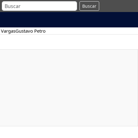
Buscar
 Vargas
Gustavo Petro