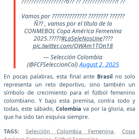
??????????????????ó?? ?? ??????????????! ??
Vamos por ?????????????? ???????? ??????
Ñ?? , vamos por el título de la
CONMEBOL Copa América Femenina
2025.?????
#LaSeleNosUne
????
pic.twitter.com/QWAm1TQn18
— Selección Colombia
(@FCFSeleccionCol)
August 2, 2025
En pocas palabras, esta final ante
Brasil
no solo
representa un reto deportivo, sino también un
símbolo de crecimiento para el fútbol femenino
colombiano. Y bajo esta premisa, contra todo y
todas, este sábado,
Colombia
va por la gloria, esa
que ha sido tan esquiva siempre.
TAGS:
Selección Colombia Femenina
,
Copa