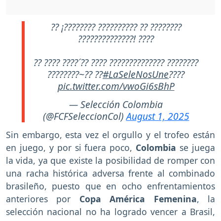
?? ¡???????? ?????????? ?? ????????
??????????????! ????
?? ???? ????´?? ???? ?????????????? ????????
????????~?? ??
#LaSeleNosUne
????
pic.twitter.com/vwoGi6sBhP
— Selección Colombia
(@FCFSeleccionCol)
August 1, 2025
Sin embargo, esta vez el orgullo y el trofeo están
en juego, y por si fuera poco,
Colombia
se juega
la vida, ya que existe la posibilidad de romper con
una racha histórica adversa frente al combinado
brasileño, puesto que en ocho enfrentamientos
anteriores por
Copa América Femenina
, la
selección nacional no ha logrado vencer a Brasil,