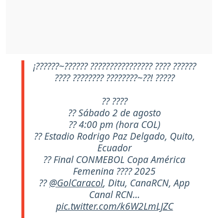
¡??????~?????? ???????????????? ???? ??????
???? ???????? ????????~??! ?????
?? ????
?? Sábado 2 de agosto
?? 4:00 pm (hora COL)
?? Estadio Rodrigo Paz Delgado, Quito,
Ecuador
?? Final CONMEBOL Copa América
Femenina ???? 2025
??
@GolCaracol
, Ditu, CanaRCN, App
Canal RCN…
pic.twitter.com/k6W2LmLJZC