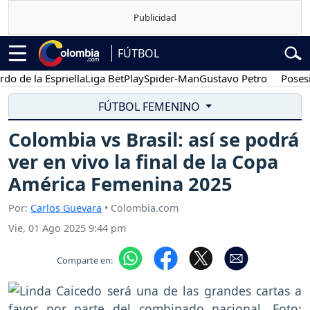
FÚTBOL
 la Espriella
Liga BetPlay
Spider-Man
Gustavo Petro
Posesión pr
FÚTBOL FEMENINO
Colombia vs Brasil: así se podrá
ver en vivo la final de la Copa
América Femenina 2025
Por:
Carlos Guevara
• Colombia.com
Vie, 01 Ago 2025 9:44 pm
Comparte en: