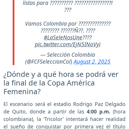
listas para ?????????? ????????????????!
???
Vamos Colombia por ??????????????
???????? ??????Ñ??. ????
#LaSeleNosUne
????
pic.twitter.com/EjN5INoVyi
— Selección Colombia
(@FCFSeleccionCol)
August 2, 2025
¿Dónde y a qué hora se podrá ver
la final de la Copa América
Femenina?
El escenario será el estadio Rodrigo Paz Delgado
de Quito, donde a partir de las
4:00 p.m.
(hora
colombiana), la ‘Tricolor’ intentará hacer realidad
el sueño de conquistar por primera vez el título