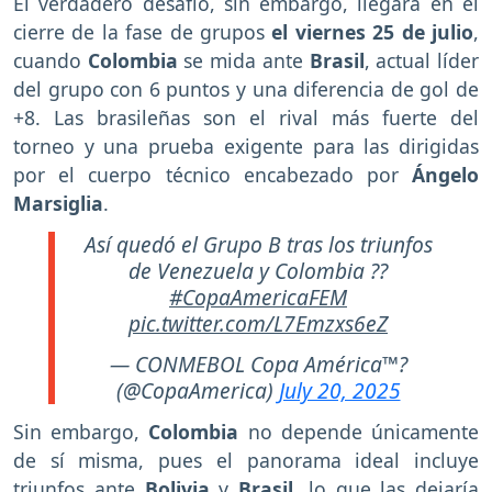
El verdadero desafío, sin embargo, llegará en el
cierre de la fase de grupos
el viernes 25 de julio
,
cuando
Colombia
se mida ante
Brasil
, actual líder
del grupo con 6 puntos y una diferencia de gol de
+8. Las brasileñas son el rival más fuerte del
torneo y una prueba exigente para las dirigidas
por el cuerpo técnico encabezado por
Ángelo
Marsiglia
.
Así quedó el Grupo B tras los triunfos
de Venezuela y Colombia ??
#CopaAmericaFEM
pic.twitter.com/L7Emzxs6eZ
— CONMEBOL Copa América™?
(@CopaAmerica)
July 20, 2025
Sin embargo,
Colombia
no depende únicamente
de sí misma, pues el panorama ideal incluye
triunfos ante
Bolivia
y
Brasil
, lo que las dejaría