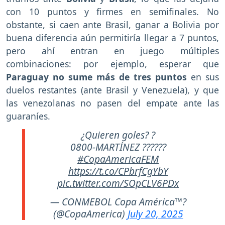
con 10 puntos y firmes en semifinales. No
obstante, si caen ante Brasil, ganar a Bolivia por
buena diferencia aún permitiría llegar a 7 puntos,
pero ahí entran en juego múltiples
combinaciones: por ejemplo, esperar que
Paraguay no sume más de tres puntos
en sus
duelos restantes (ante Brasil y Venezuela), y que
las venezolanas no pasen del empate ante las
guaraníes.
¿Quieren goles? ?
0800-MARTÍNEZ ??????
#CopaAmericaFEM
https://t.co/CPbrfCgYbY
pic.twitter.com/SOpCLV6PDx
— CONMEBOL Copa América™?
(@CopaAmerica)
July 20, 2025