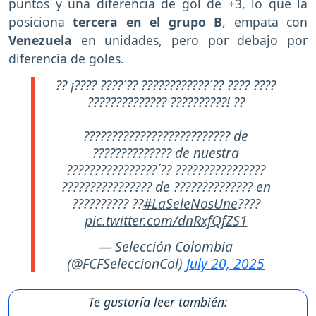
puntos y una diferencia de gol de +3, lo que la
posiciona
tercera en el grupo B
, empata con
Venezuela
en unidades, pero por debajo por
diferencia de goles.
?? ¡???? ????´?? ????????????´?? ???? ????
?????????????? ??????????! ??
?????????????????????????? de
?????????????? de nuestra
????????????????´?? ????????????????
???????????????? de ?????????????? en
?????????? ??
#LaSeleNosUne
????
pic.twitter.com/dnRxfQfZS1
— Selección Colombia
(@FCFSeleccionCol)
July 20, 2025
Te gustaría leer también: