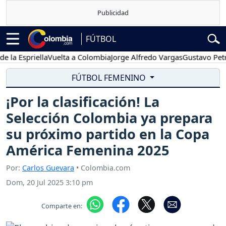
FÚTBOL
spriella
Vuelta a Colombia
Jorge Alfredo Vargas
Gustavo Petro
P
FÚTBOL FEMENINO
¡Por la clasificación! La
Selección Colombia ya prepara
su próximo partido en la Copa
América Femenina 2025
Por:
Carlos Guevara
• Colombia.com
Dom, 20 Jul 2025 3:10 pm
Comparte en: