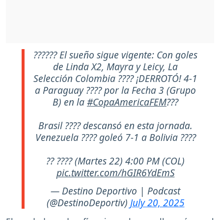
?????? El sueño sigue vigente: Con goles
de Linda X2, Mayra y Leicy, La
Selección Colombia ???? ¡DERROTÓ! 4-1
a Paraguay ???? por la Fecha 3 (Grupo
B) en la
#CopaAmericaFEM
???
Brasil ???? descansó en esta jornada.
Venezuela ???? goleó 7-1 a Bolivia ????
?? ???? (Martes 22) 4:00 PM (COL)
pic.twitter.com/hGIR6YdEmS
— Destino Deportivo | Podcast
(@DestinoDeportiv)
July 20, 2025