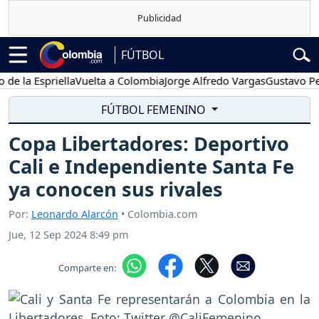
FÚTBOL
a Espriella
Vuelta a Colombia
Jorge Alfredo Vargas
Gustavo Petro
FÚTBOL FEMENINO
Copa Libertadores: Deportivo
Cali e Independiente Santa Fe
ya conocen sus rivales
Por:
Leonardo Alarcón
• Colombia.com
Jue, 12 Sep 2024 8:49 pm
Comparte en: