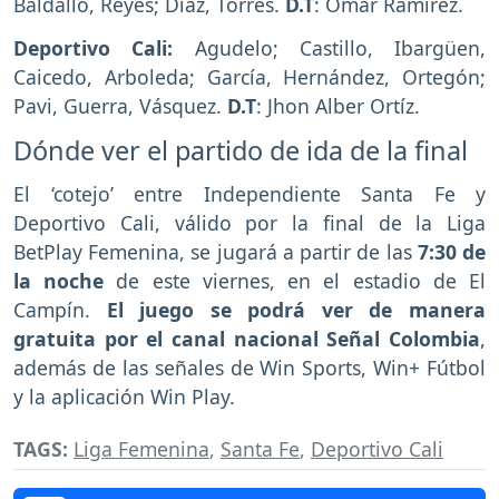
Baldallo, Reyes; Díaz, Torres.
D.T
: Ómar Ramírez.
Deportivo Cali:
Agudelo; Castillo, Ibargüen,
Caicedo, Arboleda; García, Hernández, Ortegón;
Pavi, Guerra, Vásquez.
D.T
: Jhon Alber Ortíz.
Dónde ver el partido de ida de la final
El ‘cotejo’ entre Independiente Santa Fe y
Deportivo Cali, válido por la final de la Liga
BetPlay Femenina, se jugará a partir de las
7:30 de
la noche
de este viernes, en el estadio de El
Campín.
El juego se podrá ver de manera
gratuita por el canal nacional Señal Colombia
,
además de las señales de Win Sports, Win+ Fútbol
y la aplicación Win Play.
TAGS:
Liga Femenina
,
Santa Fe
,
Deportivo Cali