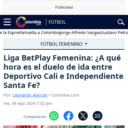
FÚTBOL
priella
Vuelta a Colombia
Jorge Alfredo Vargas
Gustavo Petro
Po
FÚTBOL FEMENINO
Liga BetPlay Femenina: ¿A qué
hora es el duelo de ida entre
Deportivo Cali e Independiente
Santa Fe?
Por:
Leonardo Alarcón
• Colombia.com
Vie, 09 Ago 2024 7:52 pm
Comparte en: