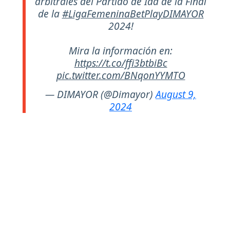
arbitrales del Partido de Ida de la Final
de la
#LigaFemeninaBetPlayDIMAYOR
2024!
Mira la información en:
https://t.co/ffi3btbiBc
pic.twitter.com/BNqonYYMTO
— DIMAYOR (@Dimayor)
August 9,
2024