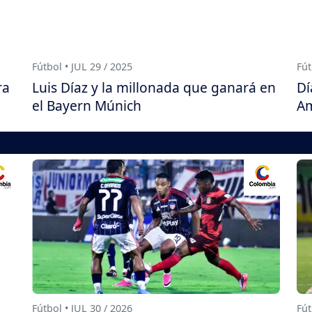
Fútbol • JUL 29 / 2025
Fút
ra
Luis Díaz y la millonada que ganará en
Dí
el Bayern Múnich
Am
Fútbol • JUL 30 / 2026
Fút