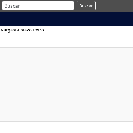
Buscar
 Vargas
Gustavo Petro