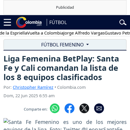
FÚTBOL
Espriella
Vuelta a Colombia
Jorge Alfredo Vargas
Gustavo Petro
FÚTBOL FEMENINO
Liga Femenina BetPlay: Santa
Fe y Cali comandan la lista de
los 8 equipos clasificados
Por:
Christopher Ramírez
• Colombia.com
Dom, 22 Jun 2025 6:55 am
Comparte en: